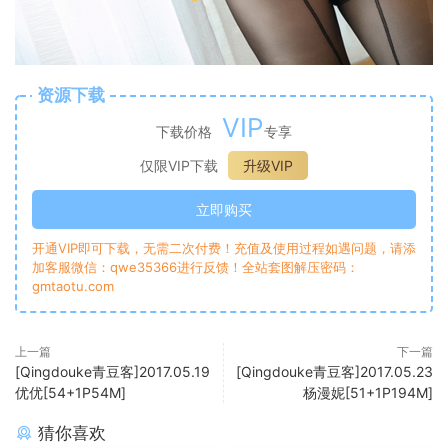
资源下载
VIP
下载价格
专享
仅限VIP下载
升级VIP
立即购买
开通VIP即可下载，无需二次付费！充值及使用过程如遇问题，请添
加客服微信：qwe35366进行反馈！全站套图解压密码：
gmtaotu.com
上一篇
下一篇
[Qingdouke青豆客]2017.05.19
[Qingdouke青豆客]2017.05.23
优优[54+1P54M]
杨漫妮[51+1P194M]
猜你喜欢