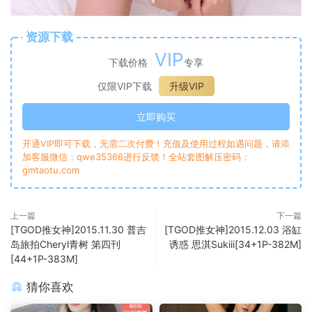
资源下载
VIP
下载价格
专享
仅限VIP下载
升级VIP
立即购买
开通VIP即可下载，无需二次付费！充值及使用过程如遇问题，请添
加客服微信：qwe35366进行反馈！全站套图解压密码：
gmtaotu.com
上一篇
下一篇
[TGOD推女神]2015.11.30 普吉
[TGOD推女神]2015.12.03 浴缸
岛旅拍Cheryl青树 第四刊
诱惑 思淇Sukiii[34+1P-382M]
[44+1P-383M]
猜你喜欢