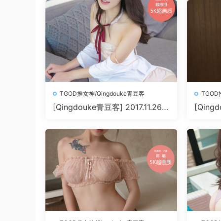
TGOD推女神/Qingdouke青豆客
TGOD
[Qingdouke青豆客] 2017.11.26
[Qingd
魏扭扭[50+1P212M]
叶佳颐[5