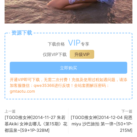
资源下载
VIP
下载价格
专享
仅限VIP下载
升级VIP
立即购买
开通VIP即可下载，无需二次付费！充值及使用过程如遇问题，请添
加客服微信：qwe35366进行反馈！全站套图解压密码：
gmtaotu.com
上一篇
下一篇
[TGOD推女神]2014-11-27 朱若
[TGOD推女神]2014-12-04 宛恩
慕Akiki 女神去哪儿《第15期》花
miyu 沙巴旅拍 第一弹~[50+1P-
都温泉~[59+1P-328M]
215M]