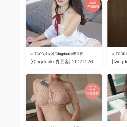
TGOD推女神/Qingdouke青豆客
TGOD
[Qingdouke青豆客] 2017.11.26
[Qingd
魏扭扭[50+1P212M]
叶佳颐[5