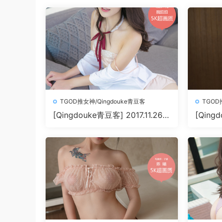
TGOD推女神/Qingdouke青豆客
TGOD
[Qingdouke青豆客] 2017.11.26
[Qingd
魏扭扭[50+1P212M]
叶佳颐[5