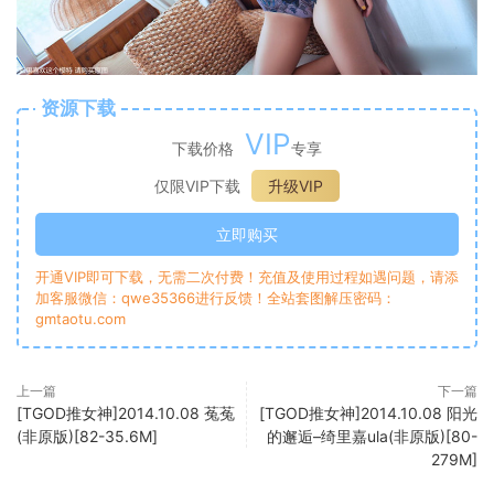
资源下载
VIP
下载价格
专享
仅限VIP下载
升级VIP
立即购买
开通VIP即可下载，无需二次付费！充值及使用过程如遇问题，请添
加客服微信：qwe35366进行反馈！全站套图解压密码：
gmtaotu.com
上一篇
下一篇
[TGOD推女神]2014.10.08 菟菟
[TGOD推女神]2014.10.08 阳光
(非原版)[82-35.6M]
的邂逅–绮里嘉ula(非原版)[80-
279M]