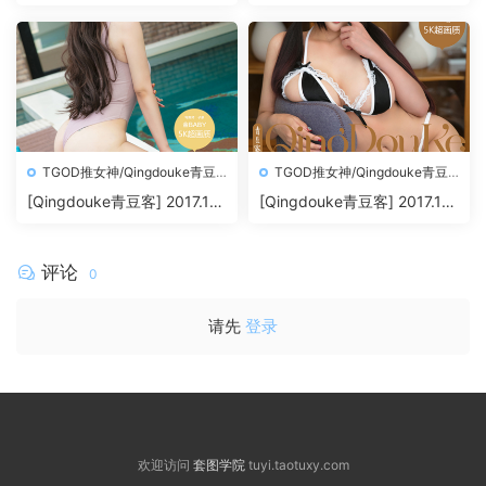
22 陆梓琪[50+1P209M]
20 陈曦[50+1P200M]
TGOD推女神/Qingdouke青豆
TGOD推女神/Qingdouke青豆
客
客
[Qingdouke青豆客] 2017.11.1
[Qingdouke青豆客] 2017.11.1
8 金BABY[48+1P219M]
6 白一晗[50+1P201M]
评论
0
请先
登录
欢迎访问
套图学院
tuyi.taotuxy.com