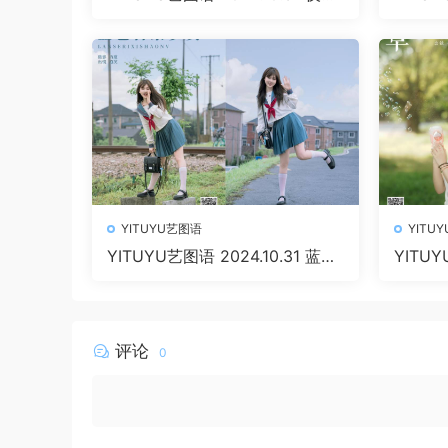
衔鹿 [22P 681.53 MB]
山 楚楚 [
YITUYU艺图语
YITU
YITUYU艺图语 2024.10.31 蓝色
YITUY
日系少女 泡芙小方 [22P 375.13
小陈 [2
MB]
评论
0