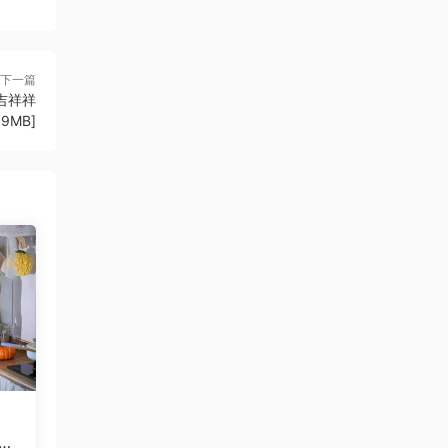
下一篇
春 吉祥祥
89MB]
美味