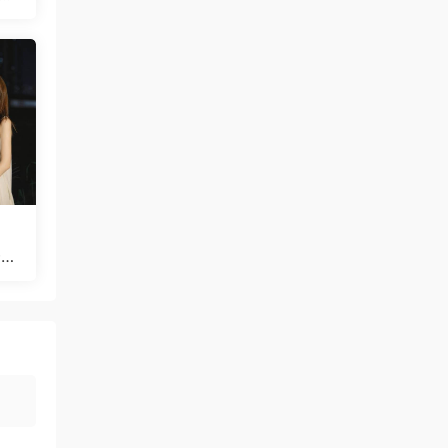
 M
一个
B]