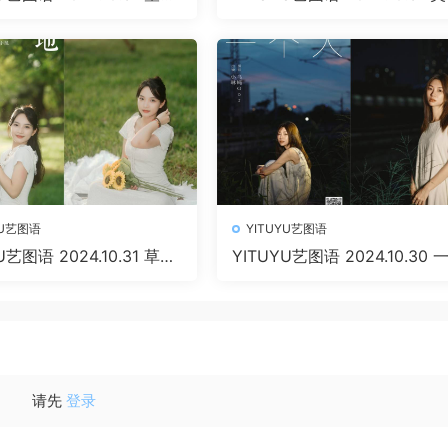
25P 1.05 GB]
厨娘 多米Domy [51P 934.68
B]
YU艺图语
YITUYU艺图语
U艺图语 2024.10.31 草地
YITUYU艺图语 2024.10.30 
4P 376.39 MB]
人 失眠面包蟹 [23P 293.48 M
请先
登录