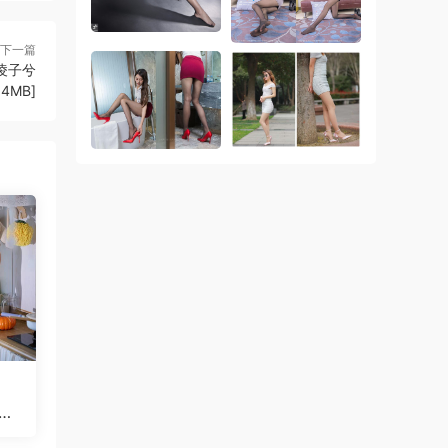
下一篇
 凌子兮
14MB]
美味
 M