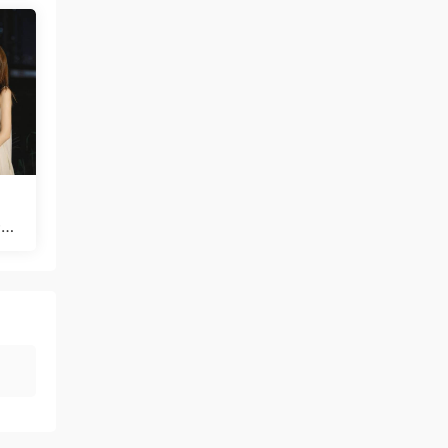
一个
B]