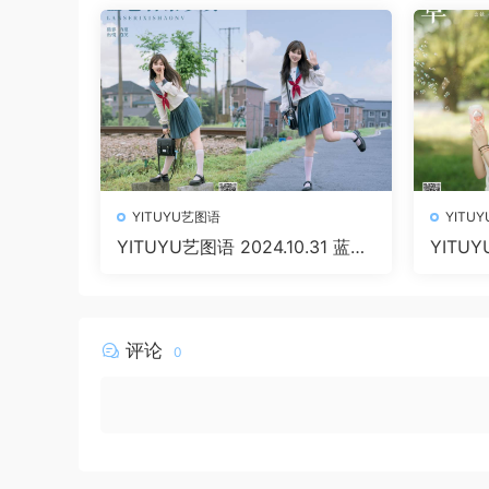
YITUYU艺图语
YITU
YITUYU艺图语 2024.10.31 蓝色
YITUY
日系少女 泡芙小方 [22P 375.13
小陈 [2
MB]
评论
0