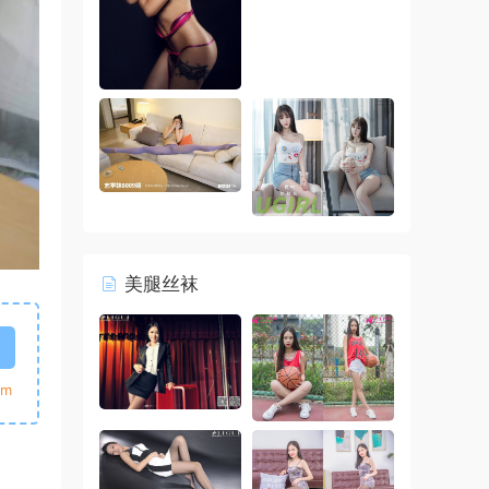
美腿丝袜
m